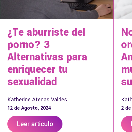
¿Te aburriste del
No
porno? 3
o
Alternativas para
An
enriquecer tu
mu
sexualidad
su
Katherine Atenas Valdés
Kath
12 de Agosto, 2024
2 de
Leer artículo