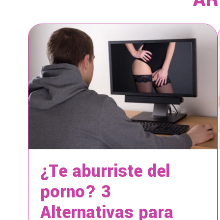
¿Te aburriste del
porno? 3
Alternativas para