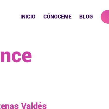
INICIO
CÓNOCEME
BLOG
once
tenas Valdés