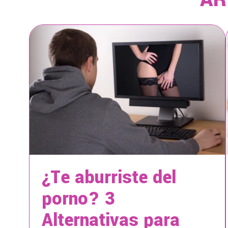
¿Te aburriste del
porno? 3
Alternativas para